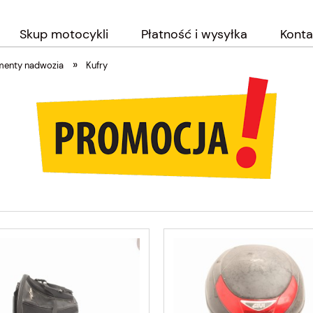
Skup motocykli
Płatność i wysyłka
Konta
»
menty nadwozia
Kufry