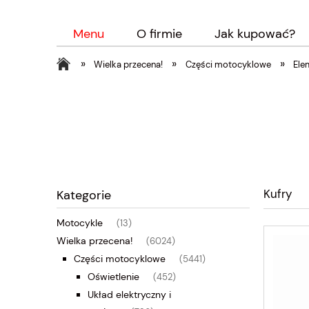
Menu
O firmie
Jak kupować?
»
»
»
Wielka przecena!
Części motocyklowe
Ele
Kufry
Kategorie
Motocykle
(13)
Wielka przecena!
(6024)
Części motocyklowe
(5441)
Oświetlenie
(452)
Układ elektryczny i