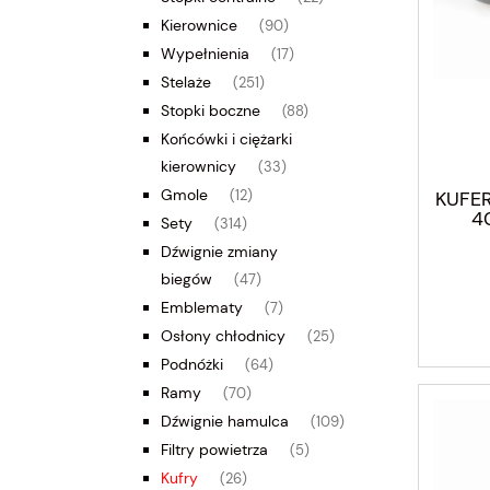
Kierownice
(90)
Wypełnienia
(17)
Stelaże
(251)
Stopki boczne
(88)
Końcówki i ciężarki
kierownicy
(33)
Gmole
KUFER
(12)
40
Sety
(314)
Dźwignie zmiany
biegów
(47)
Emblematy
(7)
Osłony chłodnicy
(25)
Podnóżki
(64)
Ramy
(70)
Dźwignie hamulca
(109)
Filtry powietrza
(5)
Kufry
(26)