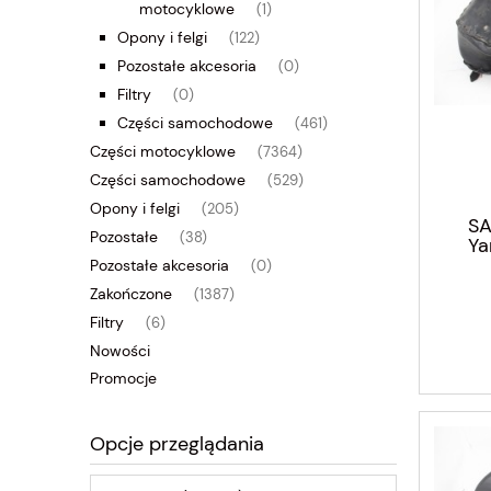
motocyklowe
(1)
Opony i felgi
(122)
Pozostałe akcesoria
(0)
Filtry
(0)
Części samochodowe
(461)
Części motocyklowe
(7364)
Części samochodowe
(529)
Opony i felgi
(205)
SA
Pozostałe
(38)
Ya
Pozostałe akcesoria
(0)
Zakończone
(1387)
Filtry
(6)
Nowości
Promocje
Opcje przeglądania