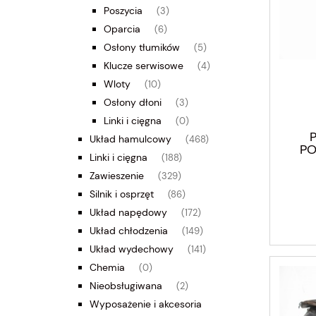
Poszycia
(3)
Oparcia
(6)
Osłony tłumików
(5)
Klucze serwisowe
(4)
Wloty
(10)
Osłony dłoni
(3)
Linki i cięgna
(0)
Układ hamulcowy
(468)
PO
Linki i cięgna
(188)
Cag
Zawieszenie
(329)
Silnik i osprzęt
(86)
Układ napędowy
(172)
Układ chłodzenia
(149)
Układ wydechowy
(141)
Chemia
(0)
Nieobsługiwana
(2)
Wyposażenie i akcesoria