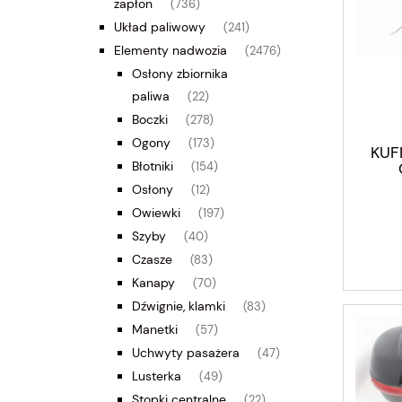
zapłon
(736)
Układ paliwowy
(241)
Elementy nadwozia
(2476)
Osłony zbiornika
paliwa
(22)
Boczki
(278)
Ogony
(173)
KUF
Błotniki
(154)
Osłony
(12)
Owiewki
(197)
Szyby
(40)
Czasze
(83)
Kanapy
(70)
Dźwignie, klamki
(83)
Manetki
(57)
Uchwyty pasażera
(47)
Lusterka
(49)
Stopki centralne
(22)