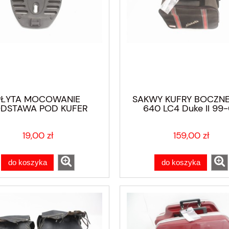
PŁYTA MOCOWANIE
SAKWY KUFRY BOCZNE
DSTAWA POD KUFER
640 LC4 Duke II 99
iva Canyon 500 98-01
19,00 zł
159,00 zł
do koszyka
do koszyka