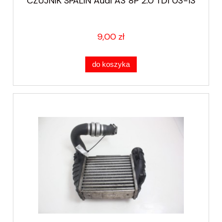
CZUJNIK SPALIN Audi A3 8P 2.0 TDI 03-13
9,00 zł
do koszyka