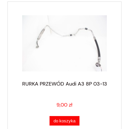
RURKA PRZEWÓD Audi A3 8P 03-13
9,00 zł
do koszyka