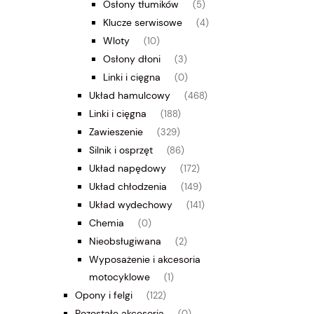
Osłony tłumików
(5)
Klucze serwisowe
(4)
Wloty
(10)
Osłony dłoni
(3)
Linki i cięgna
(0)
Układ hamulcowy
(468)
Linki i cięgna
(188)
Zawieszenie
(329)
Silnik i osprzęt
(86)
Układ napędowy
(172)
Układ chłodzenia
(149)
Układ wydechowy
(141)
Chemia
(0)
Nieobsługiwana
(2)
Wyposażenie i akcesoria
motocyklowe
(1)
Opony i felgi
(122)
Pozostałe akcesoria