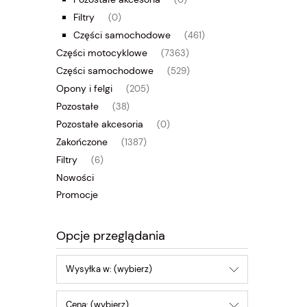
(0)
Filtry
(0)
Części samochodowe
(461)
Części motocyklowe
(7363)
Części samochodowe
(529)
Opony i felgi
(205)
Pozostałe
(38)
Pozostałe akcesoria
(0)
Zakończone
(1387)
Filtry
(6)
Nowości
Promocje
Opcje przeglądania
Wysyłka w: (wybierz)
Cena: (wybierz)