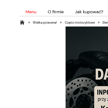
Menu
O firmie
Jak kupować?
»
»
»
Wielka przecena!
Części motocyklowe
Ele