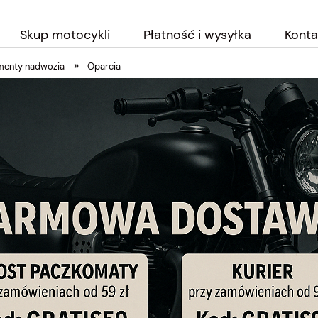
Skup motocykli
Płatność i wysyłka
Konta
»
menty nadwozia
Oparcia