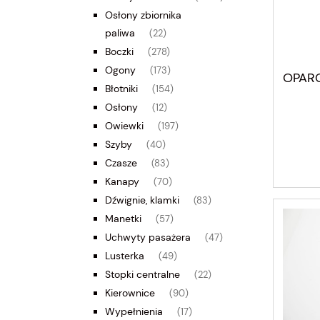
Osłony zbiornika
paliwa
(22)
Boczki
(278)
Ogony
(173)
OPARC
Błotniki
(154)
Osłony
(12)
Owiewki
(197)
Szyby
(40)
Czasze
(83)
Kanapy
(70)
Dźwignie, klamki
(83)
Manetki
(57)
Uchwyty pasażera
(47)
Lusterka
(49)
Stopki centralne
(22)
Kierownice
(90)
Wypełnienia
(17)