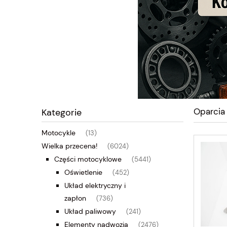
Oparcia
Kategorie
Motocykle
(13)
Wielka przecena!
(6024)
Części motocyklowe
(5441)
Oświetlenie
(452)
Układ elektryczny i
zapłon
(736)
Układ paliwowy
(241)
Elementy nadwozia
(2476)