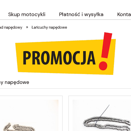
Skup motocykli
Płatność i wysyłka
Konta
»
ad napędowy
Łańcuchy napędowe
hy napędowe