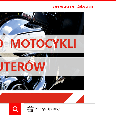
Zarejestruj się
Zaloguj się
Koszyk:
(pusty)