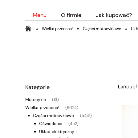
Menu
O firmie
Jak kupować?
»
»
»
Wielka przecena!
Części motocyklowe
Ukł
Łańcuc
Kategorie
Motocykle
(13)
Wielka przecena!
(6024)
Części motocyklowe
(5441)
Oświetlenie
(452)
Układ elektryczny i