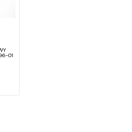
WY
96-01