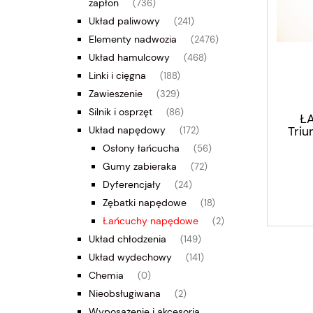
zapłon
(736)
Układ paliwowy
(241)
Elementy nadwozia
(2476)
Układ hamulcowy
(468)
Linki i cięgna
(188)
Zawieszenie
(329)
Silnik i osprzęt
(86)
Ł
Triu
Układ napędowy
(172)
Osłony łańcucha
(56)
Gumy zabieraka
(72)
Dyferencjały
(24)
Zębatki napędowe
(18)
Łańcuchy napędowe
(2)
Układ chłodzenia
(149)
Układ wydechowy
(141)
Chemia
(0)
Nieobsługiwana
(2)
Wyposażenie i akcesoria