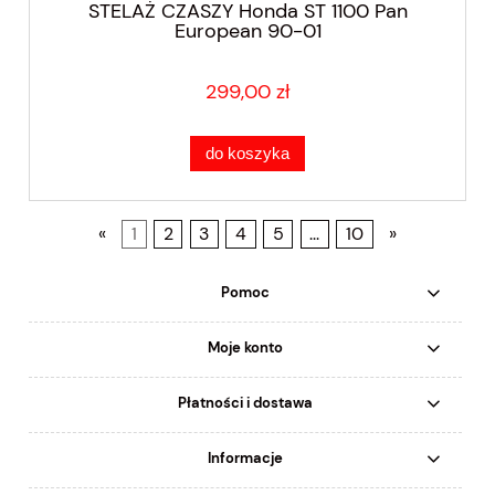
STELAŻ CZASZY Honda ST 1100 Pan
European 90-01
299,00 zł
do koszyka
«
1
2
3
4
5
...
10
»
Pomoc
Moje konto
Płatności i dostawa
Informacje