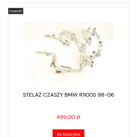
nowość
STELAŻ CZASZY BMW R1100S 98-06
499,00 zł
do koszyka