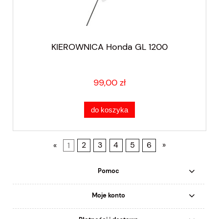
KIEROWNICA Honda GL 1200
99,00 zł
do koszyka
«
1
2
3
4
5
6
»
Pomoc
Moje konto