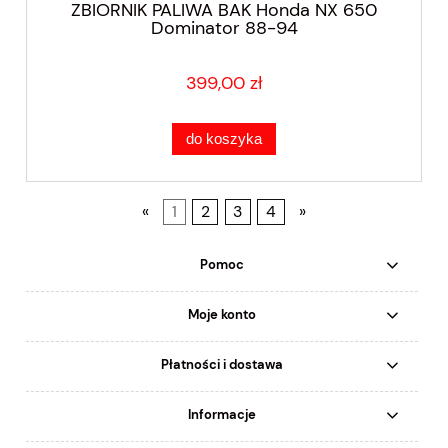
ZBIORNIK PALIWA BAK Honda NX 650
Dominator 88-94
399,00 zł
do koszyka
«
1
2
3
4
»
Pomoc
Moje konto
Płatności i dostawa
Informacje