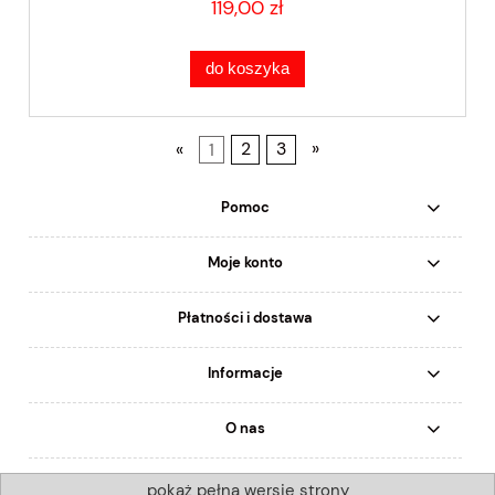
119,00 zł
do koszyka
«
1
2
3
»
Pomoc
Moje konto
Płatności i dostawa
Informacje
O nas
pokaż pełną wersję strony