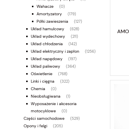
Wahacze
(0)
Amortyzatory
(179)
Półki zawieszenia
(127)
Układ hamulcowy
(628)
AMO
Układ wydechowy
(211)
Układ chłodzenia
(142)
Układ elektryczny i zapłon
(1256)
Układ napędowy
(197)
Układ paliwowy
(364)
Oświetlenie
(768)
Linki i cięgna
(322)
Chemia
(0)
Nieobsługiwana
(1)
Wyposażenie i akcesoria
motocyklowe
(0)
Części samochodowe
(529)
Opony i felgi
(205)