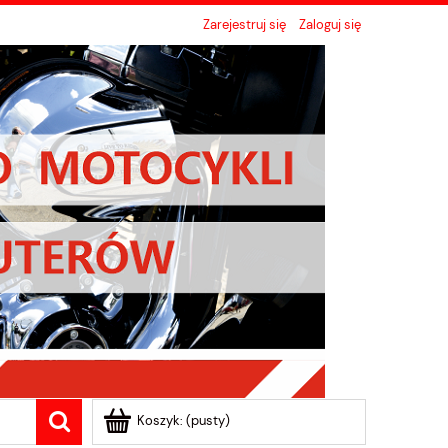
Zarejestruj się
Zaloguj się
Koszyk:
(pusty)