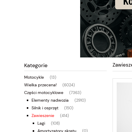
Zawiesz
Kategorie
Motocykle
(13)
Wielka przecena!
(6024)
Części motocyklowe
(7363)
Elementy nadwozia
(2910)
Silnik i osprzęt
(150)
Zawieszenie
(414)
Lagi
(108)
Amortyzatory skrętu
(0)