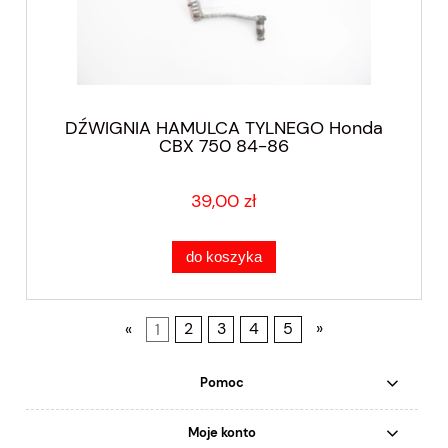
DŹWIGNIA HAMULCA TYLNEGO Honda
CBX 750 84-86
39,00 zł
do koszyka
«
1
2
3
4
5
»
Pomoc
Moje konto