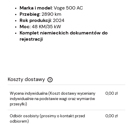
Marka i model
: Voge 500 AC
Przebieg
: 2890 km
Rok produkcji
: 2024
Moc
: 48 KM/35 kW
Komplet niemieckich dokumentów do
rejestracji
Koszty dostawy
Cena nie zawiera ewentualnych kosztów płatności
Wycena indywidualna
(Koszt dostawy wyceniany
0,00 zł
indywidualnie na podstawie wagi oraz wymiarów
przesyłki)
Odbiór osobisty (prosimy o kontakt przed
0,00 zł
odbiorem)