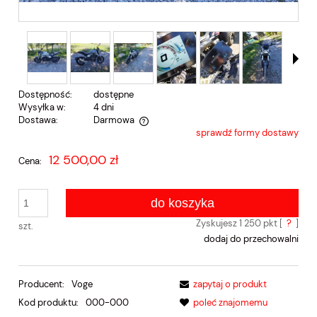
Dostępność:
dostępne
Wysyłka w:
4 dni
Dostawa:
Darmowa
sprawdź formy dostawy
Cena nie zawiera ewentualnych kosztów płatności
12 500,00 zł
Cena:
do koszyka
Zyskujesz
1 250
pkt [
?
]
szt.
dodaj do przechowalni
Producent:
Voge
zapytaj o produkt
Kod produktu:
000-000
poleć znajomemu